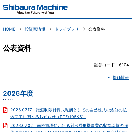
YouTube
M
製品情報
HOME
投資家情報
IRライブラリ
公表資料
技術情報
公表資料
会社概要
投資家情報
証券コード：6104
株価情報
お問い合わせ
2026年度
サステナビリティ
投資家の皆様へ
採用情報
2026.07.17 譲渡制限付株式報酬としての自己株式の処分の払
中期経営計画、長期ビジョン
込完了に関するお知らせ（PDF/105KB）
コーポレート・ガバナンス
Global
日本語
株主との対話を促進するための体制整備・取り組みに関する方針
2026.07.02 南欧市場における射出成形機事業の収益基盤の強
ディスクロージャーポリシー