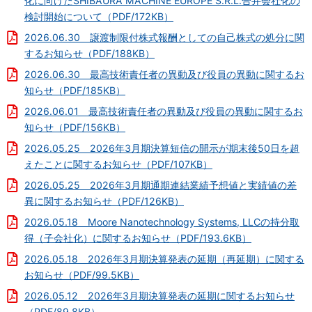
化に向けたSHIBAURA MACHINE EUROPE S.R.L.合弁会社化の
English
中文
IRカレンダー
検討開始について（PDF/172KB）
会社のリスク
2026.06.30 譲渡制限付株式報酬としての自己株式の処分に関
するお知らせ（PDF/188KB）
海外拠点
ファクトシート
2026.06.30 最高技術責任者の異動及び役員の異動に関するお
業績・財務情報
知らせ（PDF/185KB）
調達品目
株式情報
2026.06.01 最高技術責任者の異動及び役員の異動に関するお
取引先通報制度
株価情報
知らせ（PDF/156KB）
ダウンロード
株主総会
2026.05.25 2026年3月期決算短信の開示が期末後50日を超
えたことに関するお知らせ（PDF/107KB）
2026.05.25 2026年3月期通期連結業績予想値と実績値の差
異に関するお知らせ（PDF/126KB）
決算短信・決算短信補足資料
決算説明資料
2026.05.18 Moore Nanotechnology Systems, LLCの持分取
公表資料
得（子会社化）に関するお知らせ（PDF/193.6KB）
有価証券報告書・半期報告書
2026.05.18 2026年3月期決算発表の延期（再延期）に関する
事業報告書・中間報告書
お知らせ（PDF/99.5KB）
統合報告書
2026.05.12 2026年3月期決算発表の延期に関するお知らせ
コーポレートガバナンス報告書
（PDF/89.8KB）