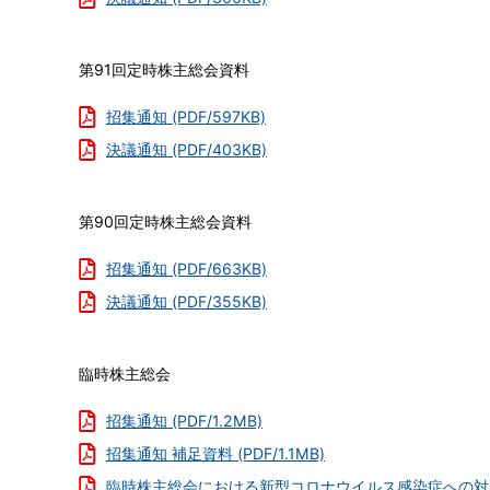
報
第91回定時株主総会資料
株
式
招集通知 (PDF/597KB)
情
決議通知 (PDF/403KB)
報
株
価
第90回定時株主総会資料
情
報
招集通知 (PDF/663KB)
株
決議通知 (PDF/355KB)
主
総
会
臨時株主総会
招集通知 (PDF/1.2MB)
招集通知 補足資料 (PDF/1.1MB)
臨時株主総会における新型コロナウイルス感染症への対応につい