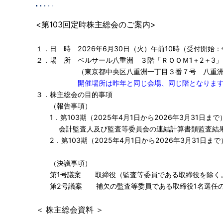
皆
様
<第103回定時株主総会のご案内>
へ
中
１．日 時 2026年6月30日（火）午前10時（受付開始：
期
２．場 所 ベルサール八重洲 ３階「ＲＯＯＭ1＋2＋3」
経
（東京都中央区八重洲一丁目３番７号 八重洲ファ
営
開催場所は昨年と同じ会場、同じ階となりま
計
３．株主総会の目的事項
画、
（報告事項）
長
1．第103期（2025年4月1日から2026年3月31日
期
会計監査人及び監査等委員会の連結計算書類監査結果
ビ
2．第103期（2025年4月1日から2026年3月31日ま
ジ
ョ
（決議事項）
ン
第1号議案 取締役（監査等委員である取締役を除く。
コ
第2号議案 補欠の監査等委員である取締役1名選任
ー
ポ
＜
株主総会資料
＞
レ
ー