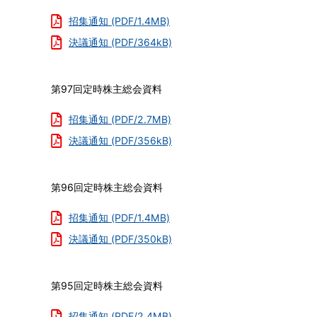
引
ー
招集通知 (PDF/1.4MB)
先
ジ
決議通知 (PDF/364kB)
通
ャ
報
ー
制
ポ
第97回定時株主総会資料
度
リ
ダ
シ
招集通知 (PDF/2.7MB)
ウ
ー
決議通知 (PDF/356kB)
ン
IR
ロ
カ
ー
レ
第96回定時株主総会資料
ド
ン
ダ
招集通知 (PDF/1.4MB)
ー
決議通知 (PDF/350kB)
会
社
の
第95回定時株主総会資料
リ
ス
招集通知 (PDF/2.4MB)