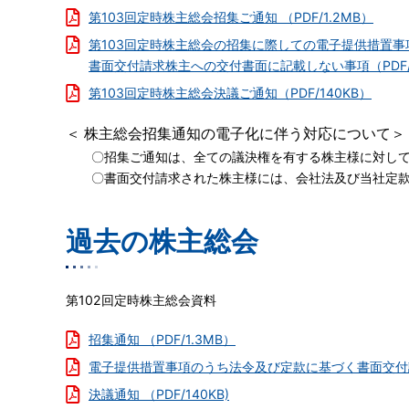
第103回定時株主総会招集ご通知 （PDF/1.2MB）
ト・
ガ
第103回定時株主総会の招集に際しての電子提供措置
バ
書面交付請求株主への交付書面に記載しない事項（PDF/4
ナ
第103回定時株主総会決議ご通知（PDF/140KB）
ン
ス
＜
株主総会招集通知の電子化に伴う対応について＞
株
〇招集ご通知は、全ての議決権を有する株主様に対し
主
〇書面交付請求された株主様には、会社法及び当社定款
と
の
対
過去の株主総会
話
を
促
第102回定時株主総会資料
進
す
招集通知 （PDF/1.3MB）
る
電子提供措置事項のうち法令及び定款に基づく書面交付請
海
た
決議通知 （PDF/140KB)
外
め