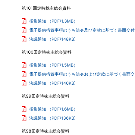
拠
の
第101回定時株主総会資料
点
体
制
招集通知 （PDF/1.3MB）
整
電子提供措置事項のうち法令及び定款に基づく書面交付請
備・
取
決議通知 （PDF/148KB)
り
組
第100回定時株主総会資料
み
招集通知 （PDF/1.5MB）
に
関
電子提供措置事項のうち法令および定款に基づく書面交付
す
決議通知 （PDF/140KB)
る
方
第99回定時株主総会資料
針
調
デ
招集通知 （PDF/1.6MB）
達
ィ
決議通知 （PDF/136KB)
品
ス
目
ク
第98回定時株主総会資料
取
ロ