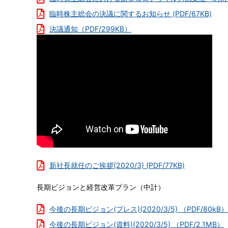
臨時株主総会の決議に関するお知らせ (PDF/67KB)
決議通知（PDF/299KB）
新社長就任のご挨拶(2020/3) (PDF/77KB)
長期ビジョンと経営改革プラン（中計）
決
算
今後の長期ビジョン(プレス)(2020/3/5) （PDF/80kB）
短
今後の長期ビジョン(資料)(2020/3/5) （PDF/2.1MB）