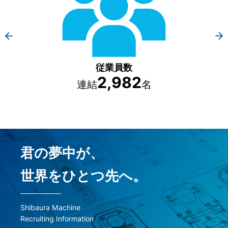
従業員数
2,982
連結
名
君の夢中が、
世界をひとつ先へ。
Shibaura Machine
Recruiting Information