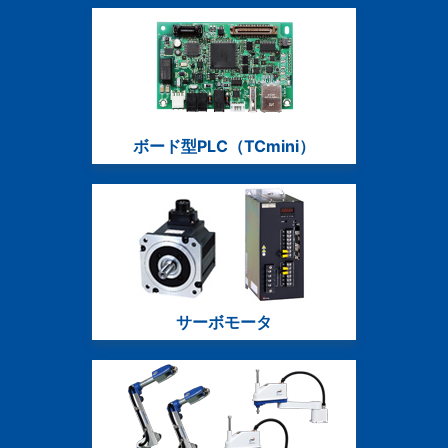
ボード型PLC（TCmini）
サーボモータ