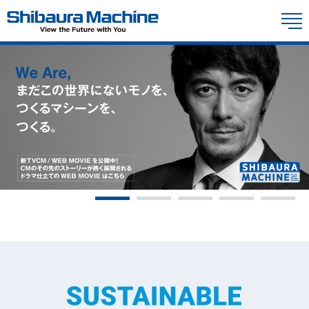
YouTube
M
製品情報
技術情報
会社概要
投資家情報
お問い合わせ
サステナビリティ
投資家の皆様へ
採用情報
中期経営計画、長期ビジョン
コーポレート・ガバナンス
Global
日本語
株主との対話を促進するための体制整備・取り組みに関する方針
ディスクロージャーポリシー