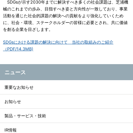
SDGsが示す2030年までに解決すべき多くの社会課題は、芝浦機
English
中文
IRカレンダー
械のこれまでの歩み、目指すべき姿と方向性が一致しており、事業
会社のリスク
活動を通じた社会的課題の解決への貢献をより強化していくため
に、社会・環境、ステークホルダーの皆様に必要とされ、共に価値
海外拠点
ファクトシート
を創る企業を目ざします。
業績・財務情報
SDGsにおける課題の解決に向けて 当社の取組みのご紹介
調達品目
株式情報
（PDF/14.3MB)
取引先通報制度
株価情報
ダウンロード
株主総会
ニュース
決算短信・決算短信補足資料
重要なお知らせ
決算説明資料
公表資料
お知らせ
有価証券報告書・半期報告書
事業報告書・中間報告書
製品・サービス・技術
統合報告書
コーポレートガバナンス報告書
IR情報