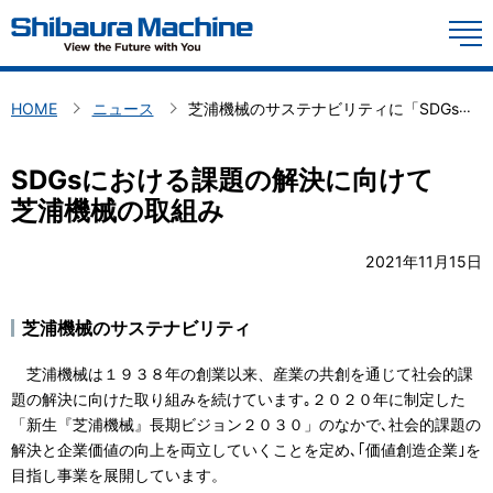
YouTube
M
製品情報
HOME
ニュース
芝浦機械のサステナビリティに「SDGsにおける課題の解決に向けて」を掲載
技術情報
SDGsにおける課題の解決に向けて
会社概要
芝浦機械の取組み
投資家情報
2021年11月15日
お問い合わせ
芝浦機械のサステナビリティ
サステナビリティ
芝浦機械は１９３８年の創業以来、産業の共創を通じて社会的課
投資家の皆様へ
題の解決に向けた取り組みを続けています｡２０２０年に制定した
採用情報
中期経営計画、長期ビジョン
「新生『芝浦機械』長期ビジョン２０３０」のなかで､社会的課題の
コーポレート・ガバナンス
解決と企業価値の向上を両立していくことを定め､｢価値創造企業｣を
Global
日本語
株主との対話を促進するための体制整備・取り組みに関する方針
目指し事業を展開しています。
ディスクロージャーポリシー