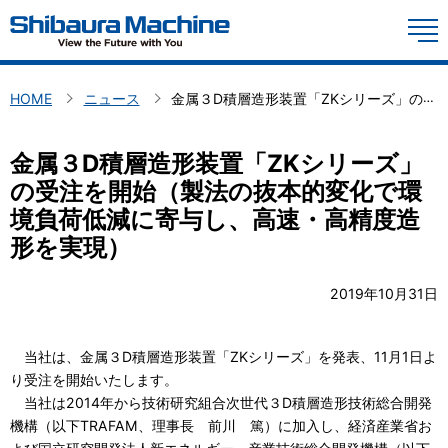
YouTube
M
製品情報
HOME
ニュース
金属３D積層造形装置「ZKシリーズ」の受注を開始（製法の抜本的変化で環境負荷低減に寄与し、高速・高精度造形を実現）
技術情報
金属３D積層造形装置「ZKシリーズ」
会社概要
の受注を開始（製法の抜本的変化で環
境負荷低減に寄与し、高速・高精度造
投資家情報
形を実現）
お問い合わせ
2019年10月31日
サステナビリティ
投資家の皆様へ
当社は、金属３D積層造形装置「ZKシリーズ」を発表、11月1日よ
採用情報
中期経営計画、長期ビジョン
り受注を開始いたします。
コーポレート・ガバナンス
当社は2014年から技術研究組合次世代３D積層造形技術総合開発
Global
日本語
株主との対話を促進するための体制整備・取り組みに関する方針
機構（以下TRAFAM、理事長 前川 篤）に加入し、経済産業省お
ディスクロージャーポリシー