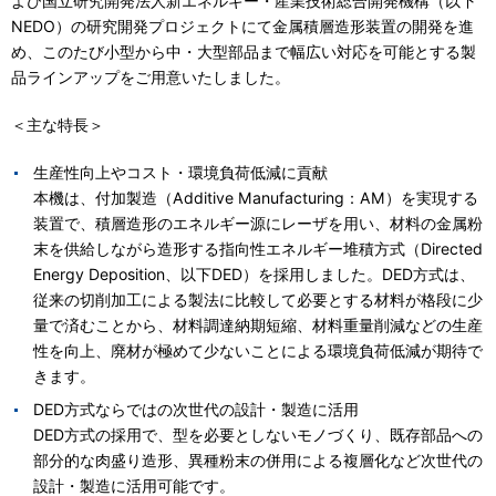
よび国立研究開発法人新エネルギー・産業技術総合開発機構（以下
English
中文
IRカレンダー
NEDO）の研究開発プロジェクトにて金属積層造形装置の開発を進
会社のリスク
め、このたび小型から中・大型部品まで幅広い対応を可能とする製
品ラインアップをご用意いたしました。
海外拠点
ファクトシート
業績・財務情報
＜主な特長＞
調達品目
株式情報
生産性向上やコスト・環境負荷低減に貢献
取引先通報制度
株価情報
本機は、付加製造（Additive Manufacturing：AM）を実現する
ダウンロード
株主総会
装置で、積層造形のエネルギー源にレーザを用い、材料の金属粉
末を供給しながら造形する指向性エネルギー堆積方式（Directed
Energy Deposition、以下DED）を採用しました。DED方式は、
従来の切削加工による製法に比較して必要とする材料が格段に少
決算短信・決算短信補足資料
量で済むことから、材料調達納期短縮、材料重量削減などの生産
決算説明資料
性を向上、廃材が極めて少ないことによる環境負荷低減が期待で
公表資料
きます。
有価証券報告書・半期報告書
DED方式ならではの次世代の設計・製造に活用
事業報告書・中間報告書
DED方式の採用で、型を必要としないモノづくり、既存部品への
統合報告書
部分的な肉盛り造形、異種粉末の併用による複層化など次世代の
コーポレートガバナンス報告書
設計・製造に活用可能です。